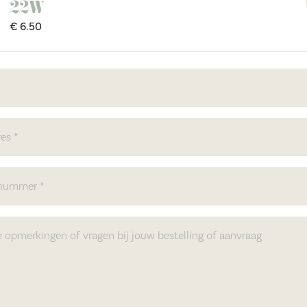
22W
€ 6.50