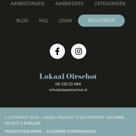
AANBIEDINGEN
AANBIEDERS
CATEGORIEËN
BLOG
FAQ
LOGIN
REGISTREER
Lokaal Oirschot
06-233 22 484
info@lokaaloirschot.nl
© COPYRIGHT 2026 - LOKAAL OIRSCHOT IS EEN INITIATIEF VAN
HANS
,
DELTA IT
&
DUALLER
PRIVACYVERKLARING
|
ALGEMENE VOORWAARDEN