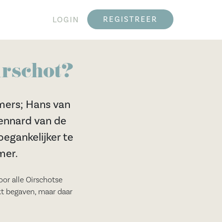
REGISTREER
LOGIN
irschot?
emers; Hans van
Lennard van de
toegankelijker te
mer.
oor alle Oirschotse
kt begaven, maar daar