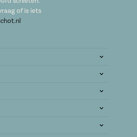
ofd schieten.
raag of is iets
chot.nl