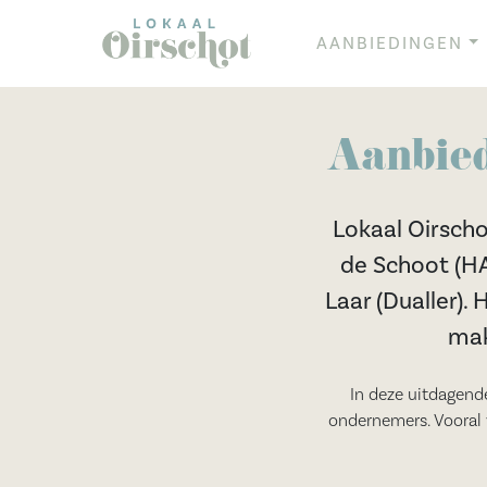
AANBIEDINGEN
Aanbied
Lokaal Oirscho
de Schoot (HA
Laar (Dualler). 
mak
In deze uitdagende
ondernemers. Vooral 