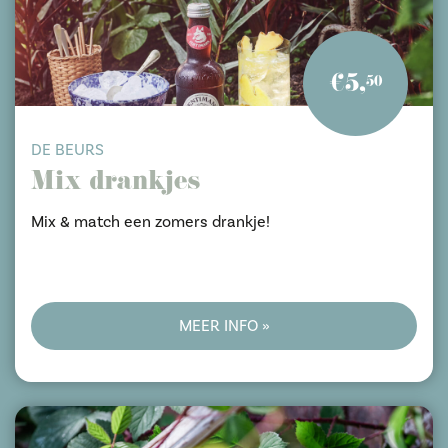
€5,
50
DE BEURS
Mix drankjes
Mix & match een zomers drankje!
MEER INFO »