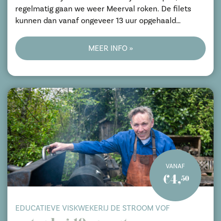
regelmatig gaan we weer Meerval roken. De filets
kunnen dan vanaf ongeveer 13 uur opgehaald
worden.
Volg wel de aanwijzingen ter plekke.
MEER INFO »
VANAF
€4,
50
EDUCATIEVE VISKWEKERIJ DE STROOM VOF