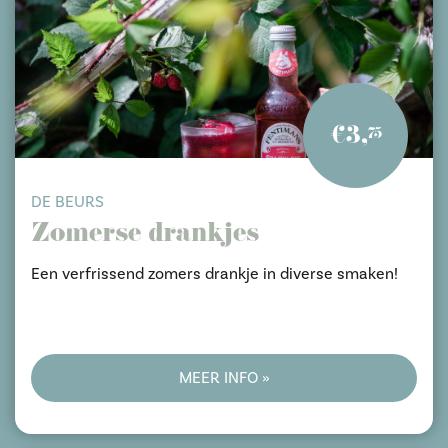
€3,
75
DE BEURS
Zomerse drankjes
Een verfrissend zomers drankje in diverse smaken!
MEER INFO »