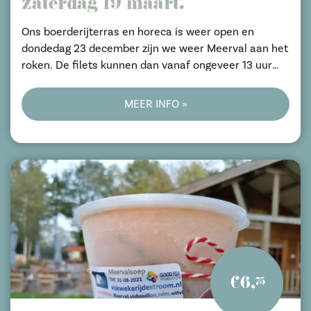
zaterdag 19 maart.
Ons boerderijterras en horeca is weer open en
dondedag 23 december zijn we weer Meerval aan het
roken. De filets kunnen dan vanaf ongeveer 13 uur
opgehaald worden.
Volg wel de aanwijzingen ter plekke.
MEER INFO »
€6,
75