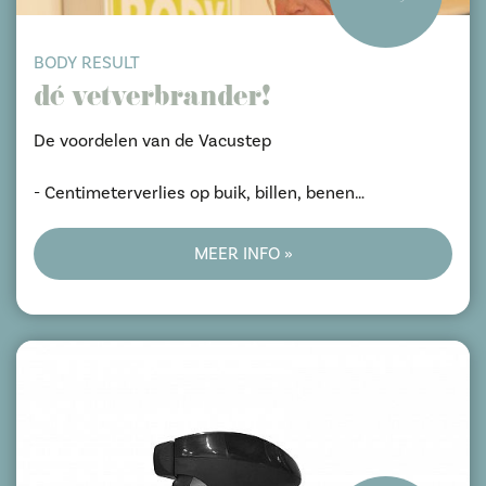
BODY RESULT
dé vetverbrander!
De voordelen van de Vacustep
- Centimeterverlies op buik, billen, benen
- Optimale vermindering van cellulite
- Verbetert conditie en strakker figuur
MEER INFO »