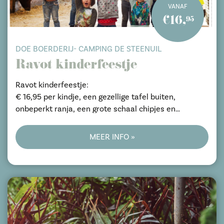
VANAF
€16,
95
DOE BOERDERIJ- CAMPING DE STEENUIL
Ravot kinderfeestje
Ravot kinderfeestje:
€ 16,95 per kindje, een gezellige tafel buiten,
onbeperkt ranja, een grote schaal chipjes en
snoepjes, tafelfrietjes met frikadelletjes en sausjes.
Deelname met onze dagactiviteit
MEER INFO »