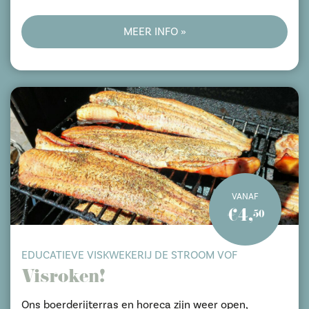
MEER INFO »
VANAF
€4,
50
EDUCATIEVE VISKWEKERIJ DE STROOM VOF
Visroken!
Ons boerderijterras en horeca zijn weer open,