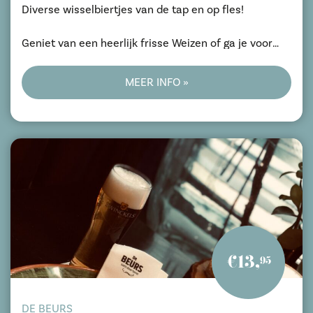
Diverse wisselbiertjes van de tap en op fles!
Geniet van een heerlijk frisse Weizen of ga je voor
een sterk goudblonde tripel?
MEER INFO »
€13,
95
DE BEURS