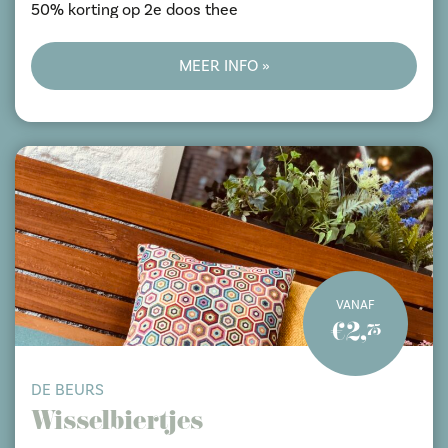
50% korting op 2e doos thee
MEER INFO »
VANAF
€2,
75
DE BEURS
Wisselbiertjes