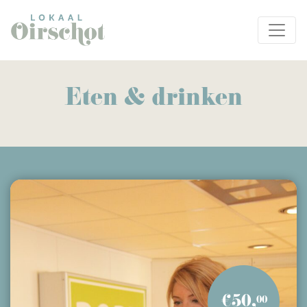
Eten & drinken
€50,
00