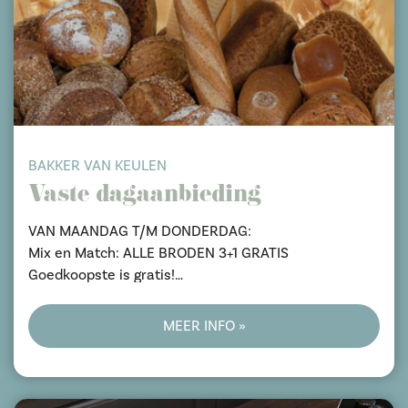
BAKKER VAN KEULEN
Vaste dagaanbieding
VAN MAANDAG T/M DONDERDAG:
Mix en Match: ALLE BRODEN 3+1 GRATIS
Goedkoopste is gratis!
DAGELIJKS VAST LAAG:
MEER INFO »
Dagelijks ovenverse worstenbroodjes 6+2 GRATIS