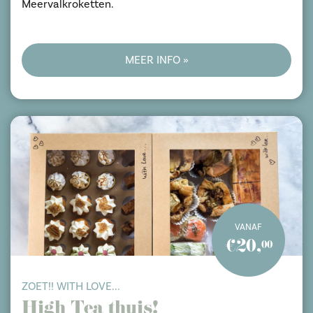
Meervalkroketten.
MEER INFO »
VANAF
€20,
00
ZOET!! WITH LOVE...
High Tea thuis!