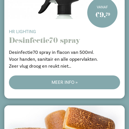
VANAF
€9,
79
HR LIGHTING
Desinfectie70 spray
Desinfectie70 spray in flacon van 500ml.
Voor handen, sanitair en alle oppervlakten.
Zeer vlug droog en reukt niet
Voor virussen oa. civid-19 corona
Grote voorraad, per/stuk of per doos of dozen.
MEER INFO »