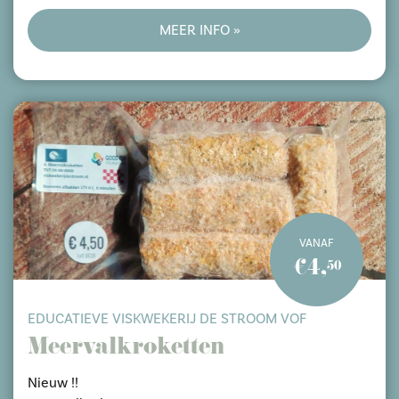
€50,- voor een pakket voor 4 personen. Extra
persoon €10,-
MEER INFO »
Alleen zelf nog even grillen!
VANAF
€4,
50
EDUCATIEVE VISKWEKERIJ DE STROOM VOF
Meervalkroketten
Nieuw !!