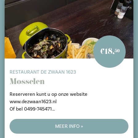
€18,
50
RESTAURANT DE ZWAAN 1623
Mosselen
Reserveren kunt u op onze website
www.dezwaan1623.nl
Of bel 0499-745471
Markt 4
MEER INFO »
5688 AJ Oirschot