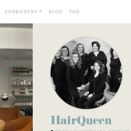
AANBIEDERS
BLOG
FAQ
HairQueen