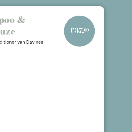
mpoo &
euze
€37,
00
ditioner van Davines