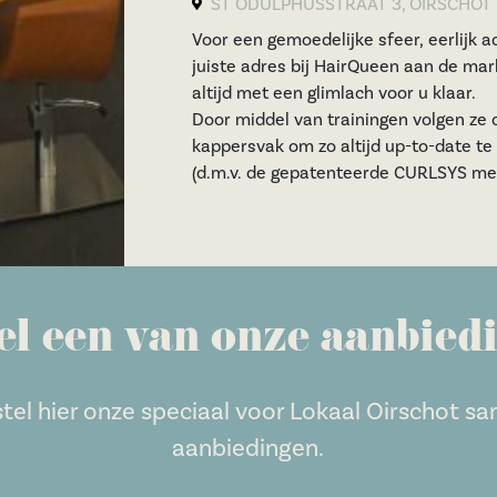
ST ODULPHUSSTRAAT 3, OIRSCHOT
Voor een gemoedelijke sfeer, eerlijk a
juiste adres bij HairQueen aan de mar
altijd met een glimlach voor u klaar.
Door middel van trainingen volgen ze 
kappersvak om zo altijd up-to-date te 
(d.m.v. de gepatenteerde CURLSYS me
el een van onze aanbied
stel hier onze speciaal voor Lokaal Oirschot 
aanbiedingen.