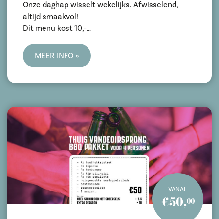
Onze daghap wisselt wekelijks. Afwisselend,
altijd smaakvol!
Dit menu kost 10,-
Voor ons gehele menu kijk je op
www.vandeoirsprong.nl
MEER INFO »
VANAF
€50,
00