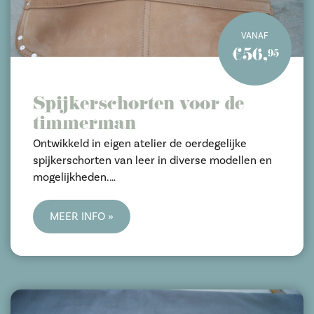
VANAF
€56,
95
Spijkerschorten voor de
timmerman
Ontwikkeld in eigen atelier de oerdegelijke
spijkerschorten van leer in diverse modellen en
mogelijkheden.
Extra verstevigd op zwakke punten. Extra sterke
kwaliteit leer; gesorteerd op geschiktheid.
MEER INFO »
Garantie