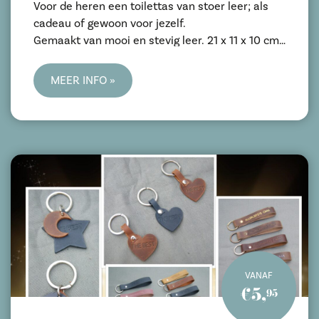
Voor de heren een toilettas van stoer leer; als
cadeau of gewoon voor jezelf.
Gemaakt van mooi en stevig leer. 21 x 11 x 10 cm
Ambachtelijk en met de hand gemaakt in eigen
atelier.
MEER INFO »
Is te bestellen via de website: www.patrizz.nl of
direct via de onderstaande link:
https://www.patrizz.nl/c-5369257/dopp-kit-
heren-toilettassen/
Is dit artikel uitverkocht of wil je een andere
kleur neem dan contact op via info@patrizz.nl
Verzenden of veilig afhalen op afspraak is
mogelijk.
VANAF
€5,
95