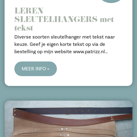
LEREN
SLEUTELHANGERS met
tekst
Diverse soorten sleutelhanger met tekst naar
keuze. Geef je eigen korte tekst op via de
bestelling op mijn website www.patrizz.nl
met de volgende link:
https://www.patrizz.nl/c-
MEER INFO »
5017357/sleutelhangers/
Alle sleutelhangers zijn op ambachtelijke wijze
met de hand gemaakt en van echt en eerlijk leer.
Leuk om cadeau te geven met een eigen tekst.
Verzenden is mogelijk maar veilig ophalen op
afspraak kan ook.