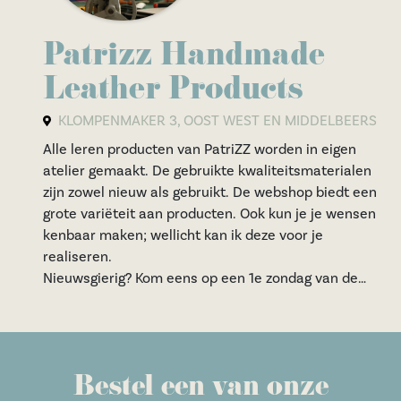
Patrizz Handmade
Leather Products
KLOMPENMAKER 3, OOST WEST EN MIDDELBEERS
Alle leren producten van PatriZZ worden in eigen
atelier gemaakt. De gebruikte kwaliteitsmaterialen
zijn zowel nieuw als gebruikt. De webshop biedt een
grote variëteit aan producten. Ook kun je je wensen
kenbaar maken; wellicht kan ik deze voor je
realiseren.
Nieuwsgierig? Kom eens op een 1e zondag van de
maand een kijkje nemen in mijn atelier.
Wil je graag zelf eens aan de slag gaan dan bieden de
workshops diverse mogelijkheden. Deze worden op
mijn site verder toegelicht.
Bestel een van onze