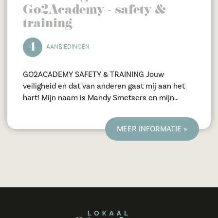
Go2Academy - safety &
training
4
AANBIEDINGEN
GO2ACADEMY SAFETY & TRAINING Jouw
veiligheid en dat van anderen gaat mij aan het
hart! Mijn naam is Mandy Smetsers en mijn
missie is het vergroten van ieders
(bedrijf)veiligheid. Op een ideale les locatie in
MEER INFORMATIE »
het mooie Spoordonk bied ik
veiligheidscursussen aan voor bedrijven (o.a.
BHV, VCA, RI&E) alsmede aan privé-personen
voor het trainen van cruciale vaardigheden zoals
het verlenen van levensreddende hulp bij
ongevallen, reanimatie, & AED training en Eerste
Hulp aan Kinderen. Laten we kennismaken!