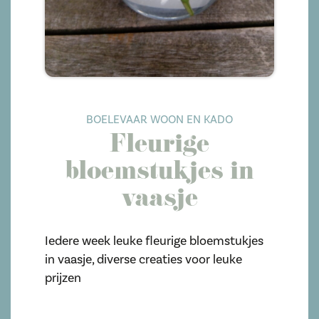
BOELEVAAR WOON EN KADO
Fleurige
bloemstukjes in
vaasje
Iedere week leuke fleurige bloemstukjes
in vaasje, diverse creaties voor leuke
prijzen