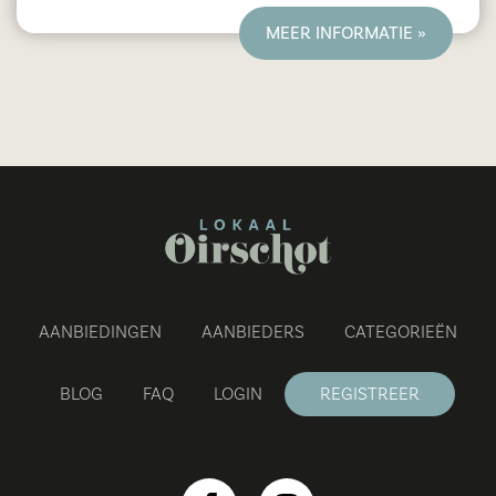
binnenloopt. Onze bakkers zijn dan ook in de
MEER INFORMATIE »
nachtelijke uren met veel liefde en passie aan
het werk zodat s'ochtends de winkels weer
gevuld zijn met onze heerlijke producten.
AANBIEDINGEN
AANBIEDERS
CATEGORIEËN
BLOG
FAQ
LOGIN
REGISTREER