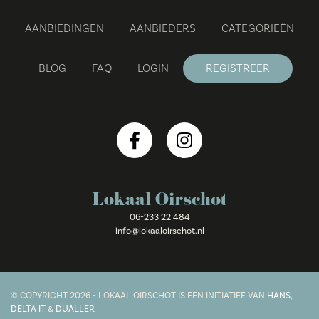
AANBIEDINGEN
AANBIEDERS
CATEGORIEËN
BLOG
FAQ
LOGIN
REGISTREER
Lokaal Oirschot
06-233 22 484
info@lokaaloirschot.nl
© COPYRIGHT 2026 - LOKAAL OIRSCHOT IS EEN INITIATIEF VAN
HANS
,
DELTA IT
&
DUALLER