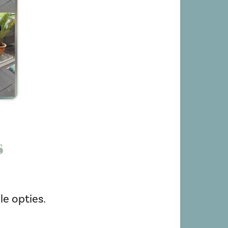
s
le opties.