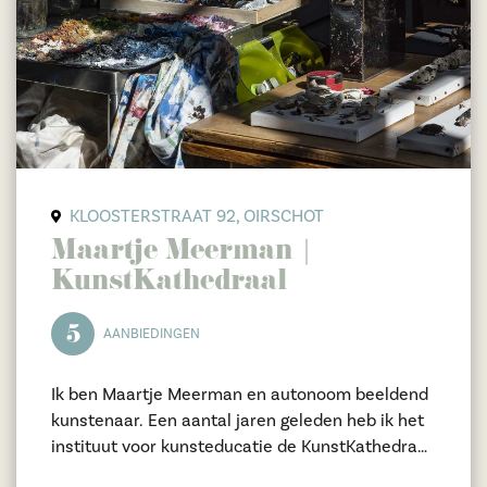
KLOOSTERSTRAAT 92, OIRSCHOT
Maartje Meerman |
KunstKathedraal
5
AANBIEDINGEN
Ik ben Maartje Meerman en autonoom beeldend
kunstenaar. Een aantal jaren geleden heb ik het
instituut voor kunsteducatie de KunstKathedraal
opgericht. De KunstKathedraal is een plek waar