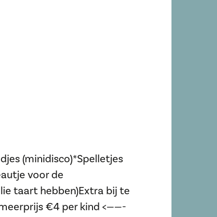
jes (minidisco)*Spelletjes
autje voor de
lie taart hebben)Extra bij te
meerprijs €4 per kind <——-