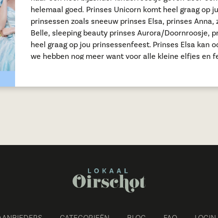
helemaal goed. Prinses Unicorn komt heel graag op jul
prinsessen zoals sneeuw prinses Elsa, prinses Anna,
Belle, sleeping beauty prinses Aurora/Doornroosje,
heel graag op jou prinsessenfeest. Prinses Elsa kan 
we hebben nog meer want voor alle kleine elfjes en fe
wat dacht je van de Lol Surprise prinses! Alle prin
van dansen op de leukste liedjes, nemen je mee in e
doen met jou de leukste spelletjes. De prinsessen ku