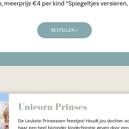
meerprijs €4 per kind *Spiegeltjes versieren,
BESTELLEN »
Unicorn Prinses
De Leukste Prinsessen feestjes! Houdt jou dochter ook zo van prinsessen en Unicorns? En wil je
haar een heel bijzonder kinderfeestje geven door een 