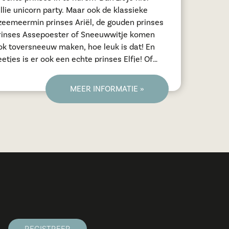
lie unicorn party. Maar ook de klassieke
 zeemeermin prinses Ariël, de gouden prinses
 prinses Assepoester of Sneeuwwitje komen
ook toversneeuw maken, hoe leuk is dat! En
etjes is er ook een echte prinses Elfje! Of
sessen kunnen heel goed schminken en houden
en spannend verhaal met voorlees boekjes of
MEER INFORMATIE »
nnen niet wachten om ook jou kindje te laten
stralen op hun bijzondere verjaardag! Wie weet tot snel! Liefs Unicorn Prinses