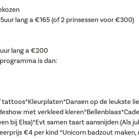
Gekozen
1,5uur lang a €165 (of 2 prinsessen voor €300)
2uur lang a €200
t programma is dan:
 tattoos*Kleurplaten*Dansen op de leukste lied
deshow met verkleed kleren*Bellenblaas*Cade
 bij Elsa)*Evt samen taart aansnijden (Als jul
rprijs €4 per kind *Unicorn badzout maken, 