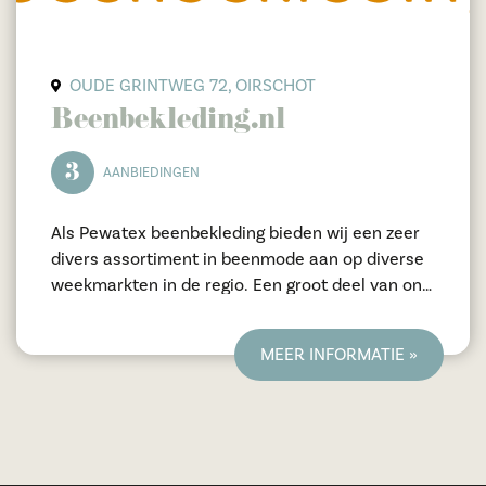
OUDE GRINTWEG 72, OIRSCHOT
Beenbekleding.nl
3
AANBIEDINGEN
Als Pewatex beenbekleding bieden wij een zeer
divers assortiment in beenmode aan op diverse
weekmarkten in de regio. Een groot deel van ons
aanbod vindt u ook in onze webwinkel! Uw
bestelling wordt bovendien in Oirschot e.o. gratis
MEER INFORMATIE »
thuisbezorgd!