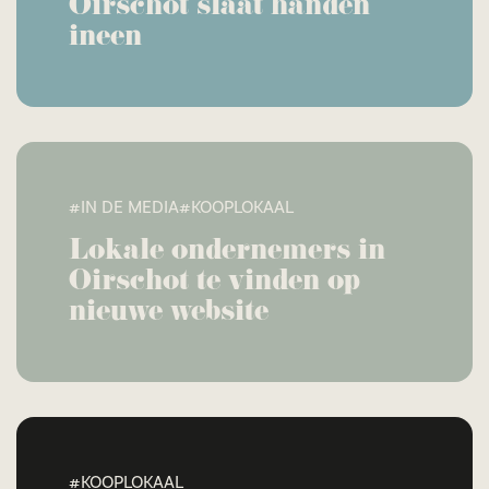
Oirschot slaat handen
ineen
#IN DE MEDIA
#KOOPLOKAAL
Lokale ondernemers in
Oirschot te vinden op
nieuwe website
#KOOPLOKAAL