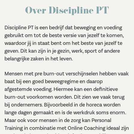
trainingslocaties in Eindhoven is alles voor
Over Discipline PT
handen om u daarbij te helpen. Wilt u eerst zelf
een kijkje nemen. Neem contact op en u krijgt
een gratis intake en proefles. Ook kunnen we u
Discipline PT is een bedrijf dat beweging en voeding
dan gelijk onze manier van werken en uw
gebruikt om tot de beste versie van jezelf te komen,
persoonlijke plan toelichten.
waardoor jij in staat bent om het beste van jezelf te
geven. Dit kan zijn in je gezin, werk, sport of andere
Dus in plaats van uw geld te besteden aan een
belangrijke zaken in het leven.
gloednieuwe super deluxe telefoon of iets
dergelijks, durft u eindelijk de keus te maken
Mensen met pre burn-out verschijnselen hebben vaak
voor uzelf en te investeren in uw eigen
baat bij een goed beweegregime en daarop
gezondheid, om daarmee het beste van uzelf
aan anderen te kunnen geven? En niet te
afgestemde voeding. Hiermee kan een definitieve
vergeten, gelukkig te worden met uw eigen
burn-out voorkomen worden. Dit zien we vaak terug
lichaam en geest!
bij ondernemers. Bijvoorbeeld in de horeca worden
lange dagen gemaakt en is de werkdruk soms enorm.
Maar ook voor mensen in de zorg kan Personal
Training in combinatie met Online Coaching ideaal zijn