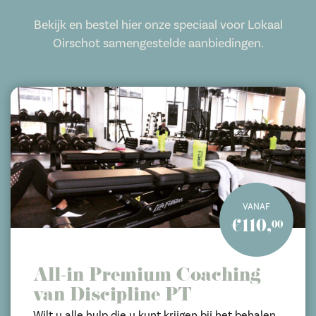
Bekijk en bestel hier onze speciaal voor Lokaal
Oirschot samengestelde aanbiedingen.
VANAF
€110,
00
All-in Premium Coaching
van Discipline PT
Wilt u alle hulp die u kunt krijgen bij het behalen