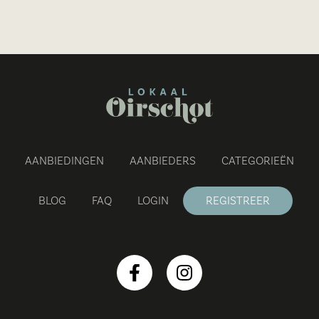
garant voor creativiteit en is technisch zwaar
onderlegd. Of het nou gaat om een logo, huisstijl,
folder, boek of nieuwsbrief, bij VissenCom is uw
opdracht in goede handen.
AANBIEDINGEN
AANBIEDERS
CATEGORIEËN
BLOG
FAQ
LOGIN
REGISTREER