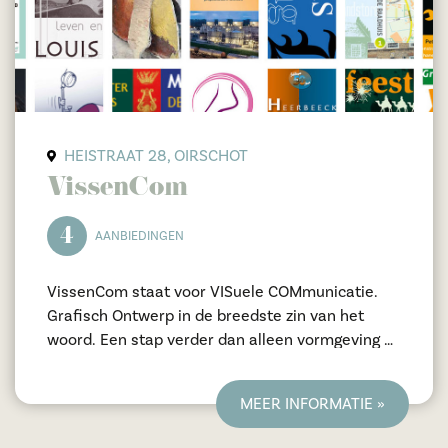
HEISTRAAT 28, OIRSCHOT
VissenCom
4
AANBIEDINGEN
VissenCom staat voor VISuele COMmunicatie.
Grafisch Ontwerp in de breedste zin van het
woord. Een stap verder dan alleen vormgeving of
design. VissenCom denkt met u mee, met
aandacht en begrip voor uw vraag/opdracht en
MEER INFORMATIE »
zorgt voor een passend antwoord of
(totaal-)oplossing op maat. VissenCom staat