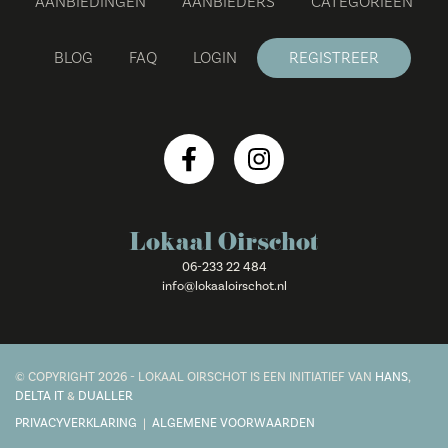
AANBIEDINGEN
AANBIEDERS
CATEGORIEËN
BLOG
FAQ
LOGIN
REGISTREER
Lokaal Oirschot
06-233 22 484
info@lokaaloirschot.nl
© COPYRIGHT 2026 - LOKAAL OIRSCHOT IS EEN INITIATIEF VAN
HANS
,
DELTA IT
&
DUALLER
PRIVACYVERKLARING
|
ALGEMENE VOORWAARDEN