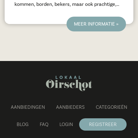
kommen, borden, bekers, maar ook prachtige,
handgevormde schalen. Deze zijn een sieraad op
je tafel! Je kunt de producten kiezen in je
MEER INFORMATIE »
gewenste kleur van je interieur! Alle producten
zijn vaatwasser bestendig!
AANBIEDINGEN
AANBIEDERS
CATEGORIEËN
BLOG
FAQ
LOGIN
REGISTREER