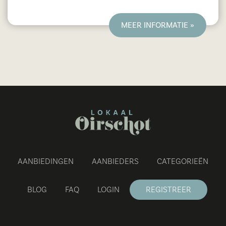
grote en kleine nationale en internationale
bedrijven. Daarnaast gebruiken we creativiteit
MEER INFORMATIE »
en analytisch vermogen voor nieuwe inzichten
en creatieve visies. Visievormgevers ontwikkelt
praktische ideeën en realistische concepten. Dat
doet we vóór jou, samen mét jou of met je hele
team in creatieve work-outs.
AANBIEDINGEN
AANBIEDERS
CATEGORIEËN
BLOG
FAQ
LOGIN
REGISTREER