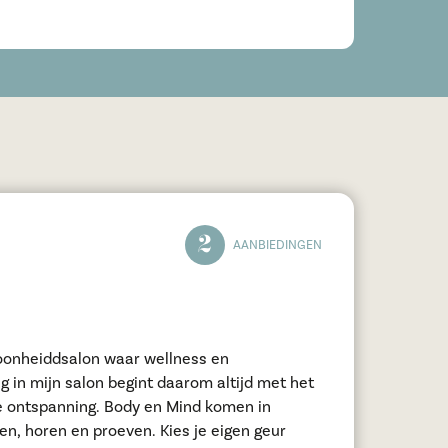
2
AANBIEDINGEN
oonheiddsalon waar wellness en
 in mijn salon begint daarom altijd met het
e ontspanning. Body en Mind komen in
en, horen en proeven. Kies je eigen geur