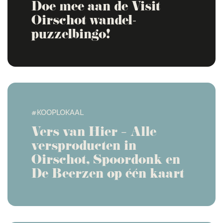
Doe mee aan de Visit
Oirschot wandel-
puzzelbingo!
#KOOPLOKAAL
Vers van Hier – Alle
versproducten in
Oirschot, Spoordonk en
De Beerzen op één kaart